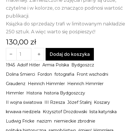
materiały. Zamieszczone zdjęcia i plany są duże,
czytelne i w kolorze, co znacząco podnosi wartość
publikacji.
Książka do sprzedaży trafi w limitowanym nakładzie
250 sztuk. A więc warto się pośpieszyć!
130,00
zł
Dodaj do koszyka
1945
Adolf Hitler
Armia Polska
Bydgoszcz
Dolina Śmierci
Fordon
fotografia
Front wschodni
Graudenz
Heinrich Hiimmler
Heinrich Himmler
Himmler
Historia
historia Bydgoszczy
II wojna światowa
III Rzesza
Józef Stalinj
Koszary
krwawa niedziela
Krzysztof Drozdowski
lista katyńska
Ludwig Fricke
nazizm
niemieckie zbrodnie
polityka historyczna
samobójstwo
śmierć Himmlera