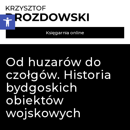
Otwórz pasek narzędzi
Księgarnia online
Od huzarów do
czołgów. Historia
bydgoskich
obiektów
wojskowych