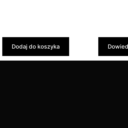
Polska polityka historyczna
Tajemnic
1989-2023. Sukcesy i
Droga do
porażki
30,00
zł
40,00
zł
20,00
zł
Dodaj do koszyka
Dowied