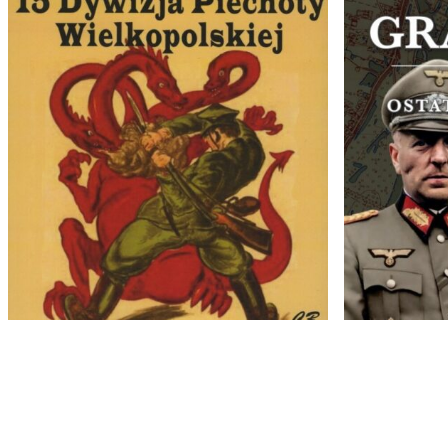
15 Dywizja Piechoty
Graudenz
Wielkopolskiej w wojnie
tchnienie
polsko-bolszewickiej
35,00
zł
25,00
zł