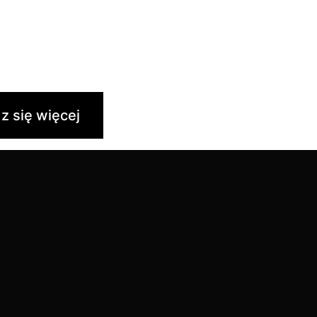
a Doliny Śmierci.
 prawdy.
z się więcej