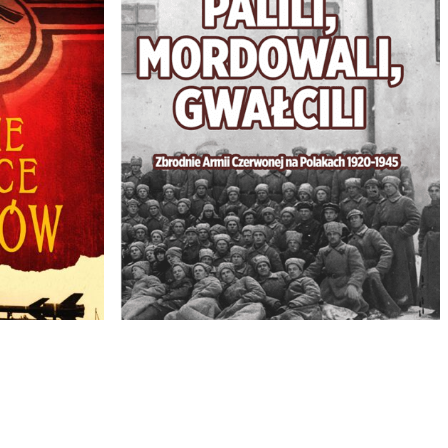
Palili, mordowali, gwałcili.
Zbrodnie Armii Czerwonej
na Polakach 1920-1945
25,00
zł