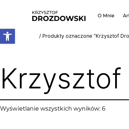
O Mnie
Ar
Otwórz pasek narzędzi
Strona główna
/ Produkty oznaczone “Krzysztof Dr
Krzysztof
Wyświetlanie wszystkich wyników: 6