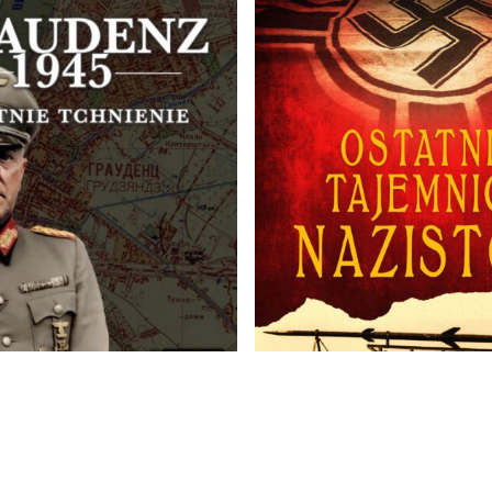
 1945 Ostatnie
Ostatnie tajemnice
 wyd. II
nazistów
35,00
zł