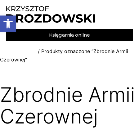
Otwórz pasek narzędzi
Księgarnia online
/ Produkty oznaczone “Zbrodnie Armii
Strona główna
Czerownej”
Zbrodnie Armii
Czerownej