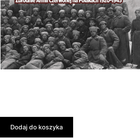
Palili, mordowali, gwałcili. Zbrodnie
Armii Czerwonej na Polakach 1920-
1945
25,00
zł
Dodaj do koszyka