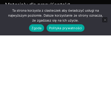
Materiały dla prasy
Kontakt
Ta strona korzysta z ciasteczek aby świadczyć usługi na
Księgarnia online
najwyższym poziomie. Dalsze korzystanie ze strony oznacza,
że zgadzasz się na ich użycie.
Zgoda
Polityka prywatności