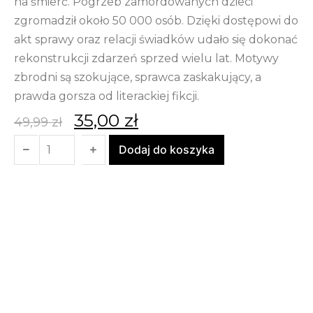
na śmierć. Pogrzeb zamordowanych dzieci
zgromadził około 50 000 osób. Dzięki dostępowi do
akt sprawy oraz relacji świadków udało się dokonać
rekonstrukcji zdarzeń sprzed wielu lat. Motywy
zbrodni są szokujące, sprawca zaskakujący, a
prawda gorsza od literackiej fikcji.
35,00
zł
49,99
zł
Dodaj do koszyka