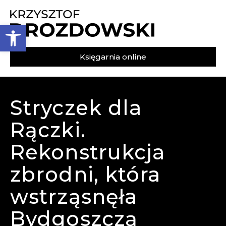
Otwórz pasek narzędzi
Księgarnia online
Stryczek dla
Rączki.
Rekonstrukcja
zbrodni, która
wstrząsnęła
Bydgoszczą