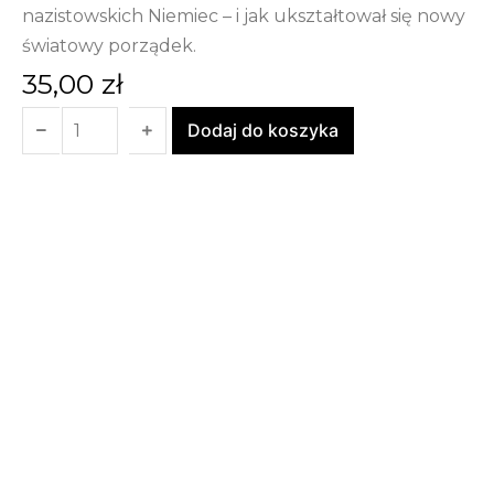
nazistowskich Niemiec – i jak ukształtował się nowy
światowy porządek.
35,00
zł
Dodaj do koszyka