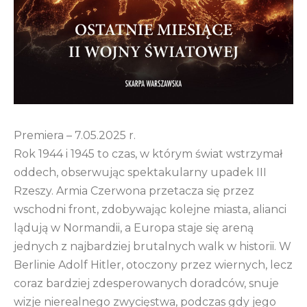
Premiera – 7.05.2025 r.
Rok 1944 i 1945 to czas, w którym świat wstrzymał
oddech, obserwując spektakularny upadek III
Rzeszy. Armia Czerwona przetacza się przez
wschodni front, zdobywając kolejne miasta, alianci
lądują w Normandii, a Europa staje się areną
jednych z najbardziej brutalnych walk w historii. W
Berlinie Adolf Hitler, otoczony przez wiernych, lecz
coraz bardziej zdesperowanych doradców, snuje
wizje nierealnego zwycięstwa, podczas gdy jego